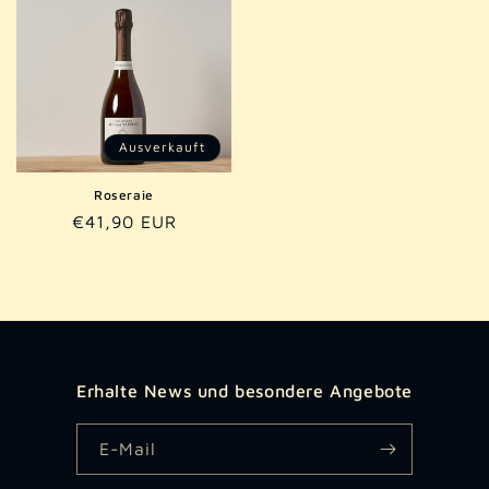
Ausverkauft
Roseraie
Normaler
€41,90 EUR
Preis
Erhalte News und besondere Angebote
E-Mail