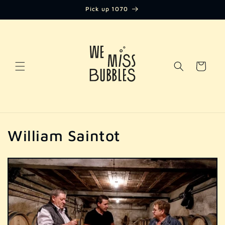
Direkt
Pick up 1070
zum
Inhalt
Warenkorb
K
William Saintot
a
t
e
g